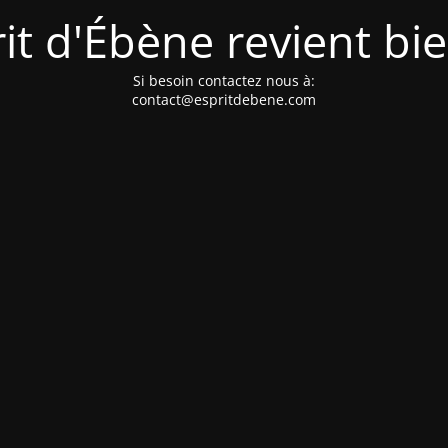
it d'Ébène revient bi
Si besoin contactez nous à:
contact@espritdebene.com